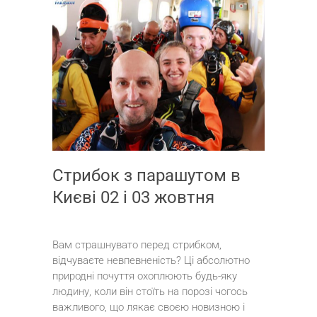
Стрибок з парашутом в
Києві 02 і 03 жовтня
Вам страшнувато перед стрибком,
відчуваєте невпевненість? Ці абсолютно
природні почуття охоплюють будь-яку
людину, коли він стоїть на порозі чогось
важливого, що лякає своєю новизною і