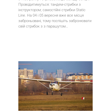
Проводитимуться: тандем-стрибки з
інструктором; самостійні стрибки Static
Line. На 04 і 05 вересня вже все місця
заброньовані, тому поспішіть забронювати
свій стрибок з з парашутом…