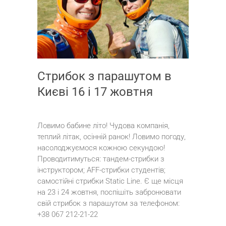
Стрибок з парашутом в
Києві 16 і 17 жовтня
Ловимо бабине літо! Чудова компанія,
теплий літак, осінній ранок! Ловимо погоду,
насолоджуємося кожною секундою!
Проводитимуться: тандем-стрибки з
інструктором; AFF-стрибки студентів;
самостійні стрибки Static Line. Є ще місця
на 23 і 24 жовтня, поспішіть забронювати
свій стрибок з парашутом за телефоном:
+38 067 212-21-22