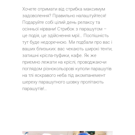
Хочете отримати від стрибка максимум
задоволення? Правильно налаштуйтеся!
Подаруйте собі цілий день релаксу та
осінньої нірвани! Стрибок з парашутом –
це подія, це здійснення мрії… Поспішність
тут буде недоречною. Ми подбали про вас і
ваших близьких: вас чекають широкі тенти,
затишні крісла-пуфики, кафе. Як же
приємно лежати на кріслі, проводжаючи
поглядом різнокольорові куполи парашутів
на тлі яскравого неба під акомпанемент
шереху парашутного шовку пролітають
парашутів!…