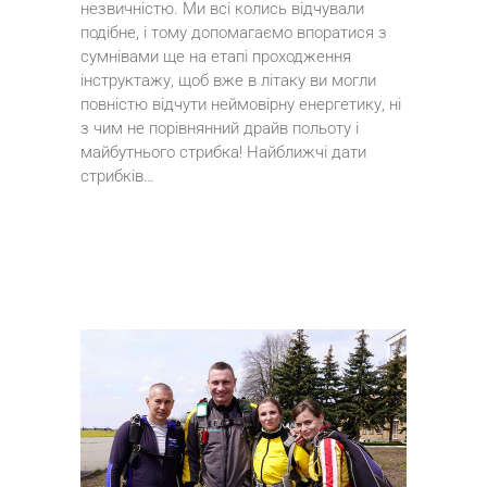
незвичністю. Ми всі колись відчували
подібне, і тому допомагаємо впоратися з
сумнівами ще на етапі проходження
інструктажу, щоб вже в літаку ви могли
повністю відчути неймовірну енергетику, ні
з чим не порівнянний драйв польоту і
майбутнього стрибка! Найближчі дати
стрибків…