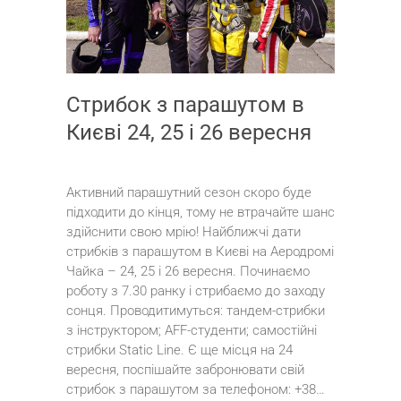
Стрибок з парашутом в
Києві 24, 25 і 26 вересня
Активний парашутний сезон скоро буде
підходити до кінця, тому не втрачайте шанс
здійснити свою мрію! Найближчі дати
стрибків з парашутом в Києві на Аеродромі
Чайка – 24, 25 і 26 вересня. Починаємо
роботу з 7.30 ранку і стрибаємо до заходу
сонця. Проводитимуться: тандем-стрибки
з інструктором; AFF-студенти; самостійні
стрибки Static Line. Є ще місця на 24
вересня, поспішайте забронювати свій
стрибок з парашутом за телефоном: +38…