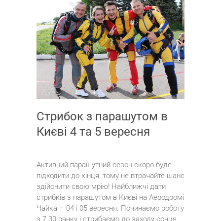
Стрибок з парашутом в
Києві 4 та 5 вересня
Активний парашутний сезон скоро буде
підходити до кінця, тому не втрачайте шанс
здійснити свою мрію! Найближчі дати
стрибків з парашутом в Києві на Аеродромі
Чайка – 04 і 05 вересня. Починаємо роботу
з 7.30 ранку і стрибаємо до заходу сонця.