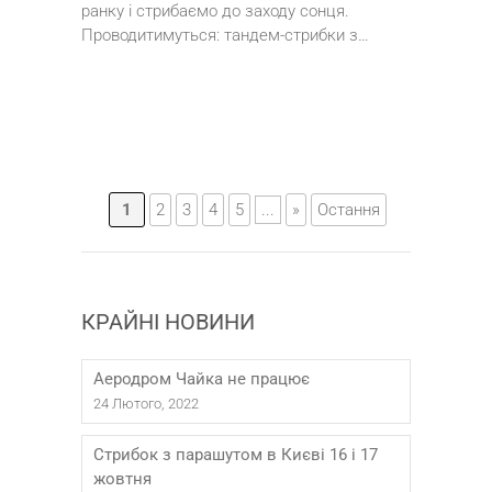
ранку і стрибаємо до заходу сонця.
Проводитимуться: тандем-стрибки з…
1
2
3
4
5
...
»
Остання
КРАЙНІ НОВИНИ
Аеродром Чайка не працює
24 Лютого, 2022
Стрибок з парашутом в Києві 16 і 17
жовтня