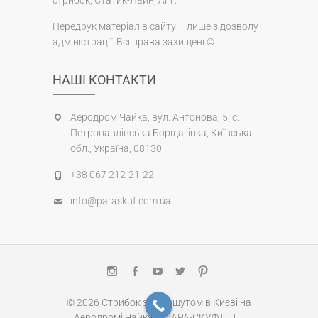
Передрук матеріалів сайту – лише з дозволу
адміністрації. Всі права захищені.©
НАШІ КОНТАКТИ
Аеродром Чайка, вул. Антонова, 5, с.
Петропавлівська Борщагівка, Київська
обл., Україна, 08130
+38 067 212-21-22
info@paraskuf.com.ua
Instagram
Facebook
Youtube
Twitter
Pinterest
© 2026
Стрибок з парашутом в Києві на
Аеродромі Чайка – ПАРА-СКУФ
| .
.
| .
.