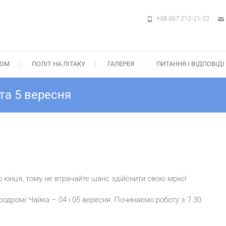
+38 067 212-21-22
м в Києві на Аеродромі Чайка – ПАР
бок, Стрибок з “крилом” Static-Line – Ціни, Подарункові сертифікати +38 0
ТОМ
ПОЛІТ НА ЛІТАКУ
ГАЛЕРЕЯ
ПИТАННЯ І ВІДПОВІДІ
та 5 вересня
 кінця, тому не втрачайте шанс здійснити свою мрію!
родромі Чайка – 04 і 05 вересня. Починаємо роботу з 7.30