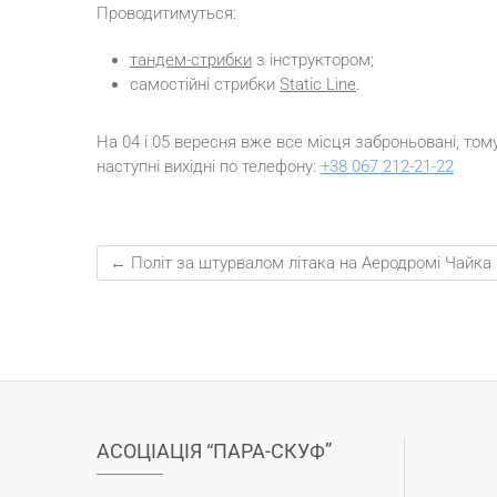
Проводитимуться:
тандем-стрибки
з інструктором;
самостійні стрибки
Static Line
.
На 04 і 05 вересня вже все місця заброньовані, том
наступні вихідні по телефону:
+38 067 212-21-22
←
Політ за штурвалом літака на Аеродромі Чайка
АСОЦІАЦІЯ “ПАРА-СКУФ”