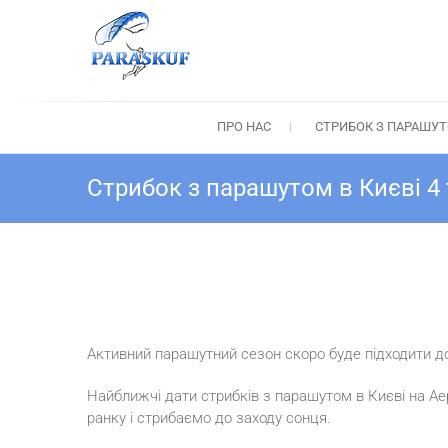
Skip
to
content
Стрибок з парашуто
Стрибки з парашутом Київ: Тандем-стри
ПРО НАС
СТРИБОК З ПАРАШУ
Стрибок з парашутом в Києві 4 
Активний парашутний сезон скоро буде підходити до
Найближчі дати стрибків з парашутом в Києві на Ае
ранку і стрибаємо до заходу сонця.