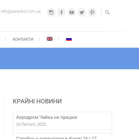
info@paraskuf.com.ua
Instagram
Facebook
Youtube
Twitter
Pinterest
А-СКУФ
67 212-21-22
КОНТАКТИ
КРАЙНІ НОВИНИ
Аеродром Чайка не працює
24 Лютого, 2022
Стрибок з парашутом в Києві 16 і 17