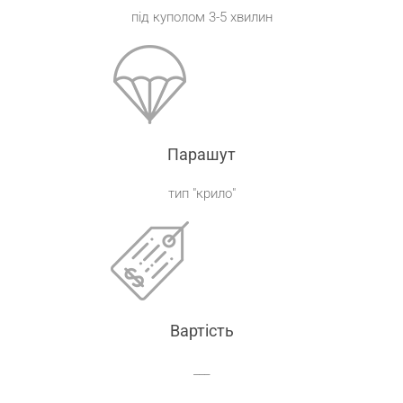
під куполом 3-5 хвилин
Парашут
тип "крило"
Вартість
___