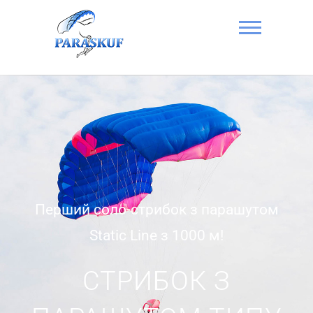
Стрибок з
парашутом в
Києві на
Аеродромі
Чайка –
ПАРА-СКУФ
Перший соло-стрибок з парашутом
Static Line з 1000 м!
СТРИБОК З