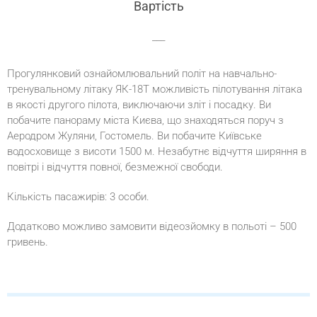
Вартість
___
Прогулянковий ознайомлювальний політ на навчально-
тренувальному літаку ЯК-18Т можливість пілотування літака
в якості другого пілота, виключаючи зліт і посадку. Ви
побачите панораму міста Києва, що знаходяться поруч з
Аеродром Жуляни, Гостомель. Ви побачите Київське
водосховище з висоти 1500 м. Незабутнє відчуття ширяння в
повітрі і відчуття повної, безмежної свободи.
Кількість пасажирів: 3 особи.
Додатково можливо замовити відеозйомку в польоті – 500
гривень.