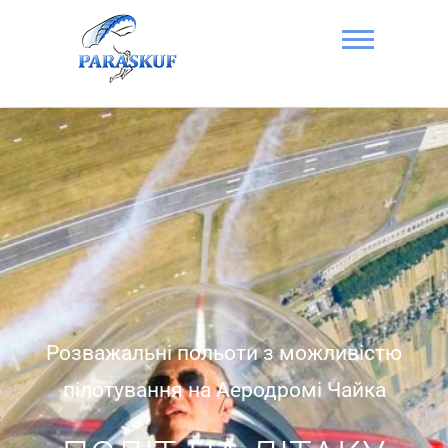
Стрибок з
парашутом в
Києві на
Аеродромі
Чайка –
ПАРА-СКУФ
Розважальні польоти з можливістю
пілотування на Аеродромі Чайка