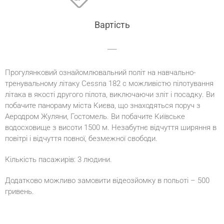
Вартість
___
Прогулянковий ознайомлювальний політ на навчально-
тренувальному літаку Cessna 182 c можливістю пілотування
літака в якості другого пілота, виключаючи зліт і посадку. Ви
побачите панораму міста Києва, що знаходяться поруч з
Аеродром Жуляни, Гостомель. Ви побачите Київське
водосховище з висоти 1500 м. Незабутнє відчуття ширяння в
повітрі і відчуття повної, безмежної свободи.
Кількість пасажирів: 3 людини.
Додатково можливо замовити відеозйомку в польоті – 500
гривень.