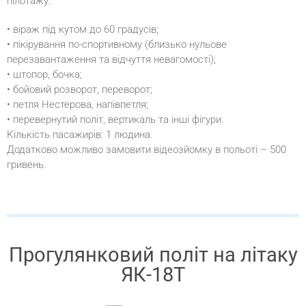
пілотажу:
• віраж під кутом до 60 градусів;
• пікірування по-спортивному (близько нульове
перезавантаження та відчуття невагомості);
• штопор, бочка;
• бойовий розворот, переворот;
• петля Нестерова, напівпетля;
• перевернутий політ, вертикаль та інші фігури.
Кількість пасажирів: 1 людина.
Додатково можливо замовити відеозйомку в польоті – 500
гривень.
Прогулянковий політ на літаку
ЯК-18Т