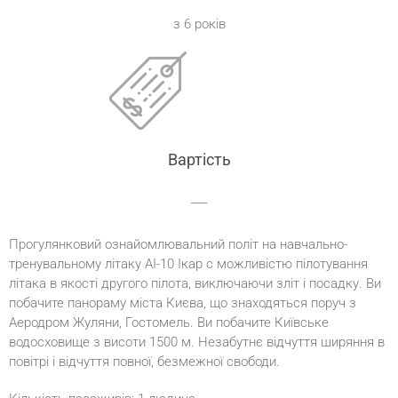
з 6 років
Вартість
___
Прогулянковий ознайомлювальний політ на навчально-
тренувальному літаку АІ-10 Ікар c можливістю пілотування
літака в якості другого пілота, виключаючи зліт і посадку. Ви
побачите панораму міста Києва, що знаходяться поруч з
Аеродром Жуляни, Гостомель. Ви побачите Київське
водосховище з висоти 1500 м. Незабутнє відчуття ширяння в
повітрі і відчуття повної, безмежної свободи.