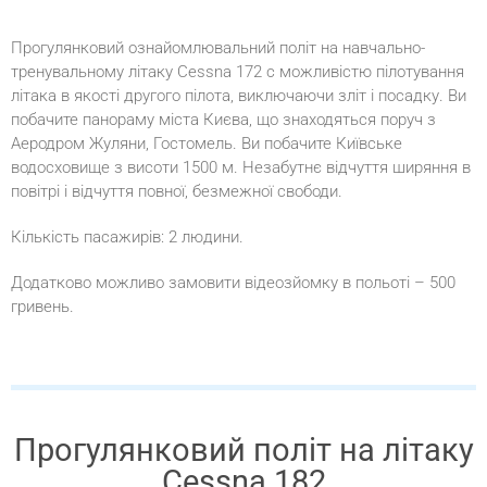
Прогулянковий ознайомлювальний політ на навчально-
тренувальному літаку Cessna 172 c можливістю пілотування
літака в якості другого пілота, виключаючи зліт і посадку. Ви
побачите панораму міста Києва, що знаходяться поруч з
Аеродром Жуляни, Гостомель. Ви побачите Київське
водосховище з висоти 1500 м. Незабутнє відчуття ширяння в
повітрі і відчуття повної, безмежної свободи.
Кількість пасажирів: 2 людини.
Додатково можливо замовити відеозйомку в польоті – 500
гривень.
Прогулянковий політ на літаку
Cessna 182