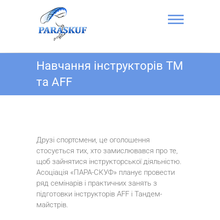
Skip
to
content
Стрибок з
Навчання інструкторів TM
парашутом в
та AFF
Києві на
Аеродромі
Чайка –
ПАРА-СКУФ
Друзі спортсмени, це оголошення
стосується тих, хто замислювався про те,
щоб зайнятися інструкторської діяльністю.
Асоціація «ПАРА-СКУФ» планує провести
ряд семінарів і практичних занять з
підготовки інструкторів AFF і Тандем-
майстрів.