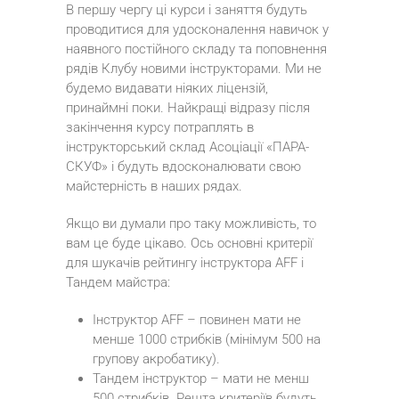
В першу чергу ці курси і заняття будуть
проводитися для удосконалення навичок у
наявного постійного складу та поповнення
рядів Клубу новими інструкторами. Ми не
будемо видавати ніяких ліцензій,
принаймні поки. Найкращі відразу після
закінчення курсу потраплять в
інструкторський склад Асоціації «ПАРА-
СКУФ» і будуть вдосконалювати свою
майстерність в наших рядах.
Якщо ви думали про таку можливість, то
вам це буде цікаво. Ось основні критерії
для шукачів рейтингу інструктора AFF і
Тандем майстра:
Інструктор AFF – повинен мати не
менше 1000 стрибків (мінімум 500 на
групову акробатику).
Тандем інструктор – мати не менш
500 стрибків. Решта критеріїв будуть