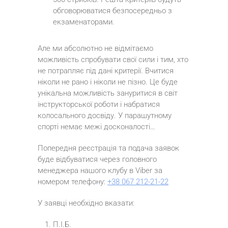
обговорюватися безпосередньо з
екзаменаторами.
Але ми абсолютно не відмітаємо
можливість спробувати свої сили і тим, хто
не потрапляє під дані критерії. Вчитися
ніколи не рано і ніколи не пізно. Це буде
унікальна можливість зануритися в світ
інструкторської роботи і набратися
колосального досвіду. У парашутному
спорті немає межі досконалості…
Попередня реєстрація та подача заявок
буде відбуватися через головного
менеджера нашого клубу в Viber за
номером телефону:
+38 067 212-21-22
У заявці необхідно вказати:
П.І.Б.