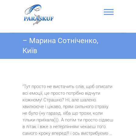
Skip
to
content
Стрибок з
– Марина Сотніченко,
парашутом в
Київ
Києві на
Аеродромі
Чайка –
ПАРА-СКУФ
“Тут просто не вистачить слів, щоб описати
всі емоції, це просто потрібно відчути
кожному! Страшно? Ні, але шалено
хвилююче і цікаво, прям сильного страху
не було (ну гаразд, хіба що трохи, коли
тільки приїхала))). А потім ти просто сідаєш
в літак і вже з нетерпінням чекаєш того
самого кроку вперед!!! і ось вистрибуємо …