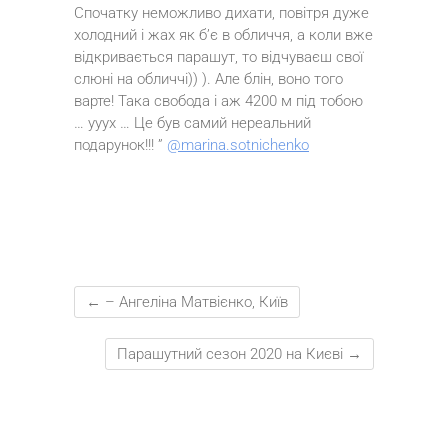
Спочатку неможливо дихати, повітря дуже
холодний і жах як б’є в обличчя, а коли вже
відкривається парашут, то відчуваєш свої
слюні на обличчі)) ). Але блін, воно того
варте! Така свобода і аж 4200 м під тобою
… ууух … Це був самий нереальний
подарунок!!! ”
@marina.sotnichenko
←
– Ангеліна Матвієнко, Київ
Парашутний сезон 2020 на Києві
→