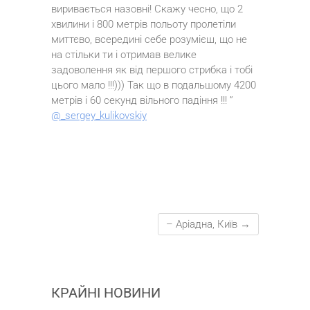
виривається назовні! Скажу чесно, що 2
хвилини і 800 метрів польоту пролетіли
миттєво, всередині себе розумієш, що не
на стільки ти і отримав велике
задоволення як від першого стрибка і тобі
цього мало !!!))) Так що в подальшому 4200
метрів і 60 секунд вільного падіння !!! ”
@_sergey_kulikovskiy
– Аріадна, Київ
→
КРАЙНІ НОВИНИ