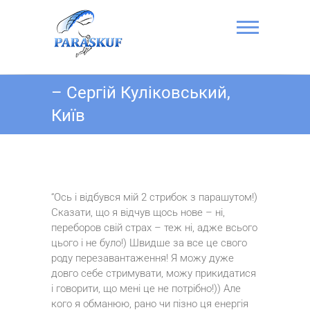
Skip
to
content
Стрибок з
– Сергій Куліковський,
парашутом в
Київ
Києві на
Аеродромі
Чайка –
ПАРА-СКУФ
“Ось і відбувся мій 2 стрибок з парашутом!)
Сказати, що я відчув щось нове – ні,
переборов свій страх – теж ні, адже всього
цього і не було!) Швидше за все це свого
роду перезавантаження! Я можу дуже
довго себе стримувати, можу прикидатися
і говорити, що мені це не потрібно!)) Але
кого я обманюю, рано чи пізно ця енергія