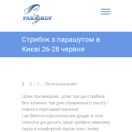
Skip
to
content
Стрибок з
Стрибок з парашутом в
парашутом в
Києві 26-28 червня
Києві на
Аеродромі
Чайка –
ПАРА-СКУФ
3 … 2 … 1 … Лети-и-и-и-и-мо!
Цілих три вихідних, цілих три дні стрибків
без зупинки, три дня справжнього ульоту і
повного перезавантаження!
І не бійтеся короткочасних дощів: в літні
спекотні дні досить лише зробити невелику
паузу в комфортній лаунж-зоні і знову