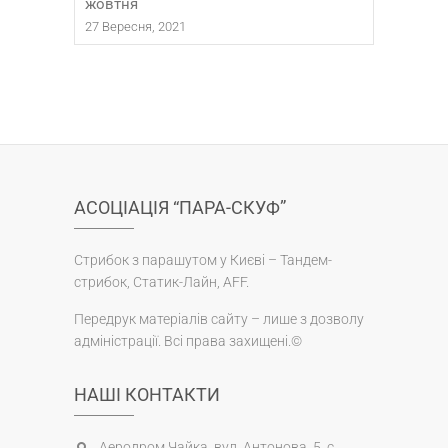
жовтня
27 Вересня, 2021
АСОЦІАЦІЯ “ПАРА-СКУФ”
Стрибок з парашутом у Києві – Тандем-
стрибок, Статик-Лайн, AFF.
Передрук матеріалів сайту – лише з дозволу
адміністрації. Всі права захищені.©
НАШІ КОНТАКТИ
Аеродром Чайка, вул. Антонова, 5, с.