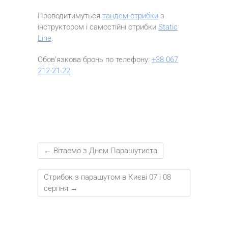
Проводитимуться
тандем-стрибки
з
інструктором і самостійні стрибки
Static
Line
.
Обов’язкова бронь по телефону:
+38 067
212-21-22
←
Вітаємо з Днем Парашутиста
Стрибок з парашутом в Києві 07 і 08
серпня
→