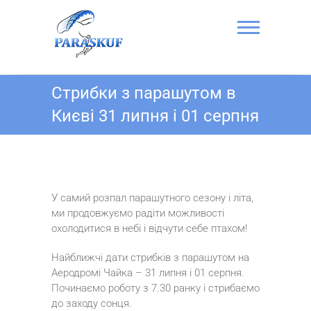
Skip
to
content
Стрибок з
Стрибки з парашутом в
парашутом в
Києві 31 липня і 01 серпня
Києві на
Аеродромі
Чайка –
ПАРА-СКУФ
У самий розпал парашутного сезону і літа,
ми продовжуємо радіти можливості
охолодитися в небі і відчути себе птахом!
Найближчі дати стрибків з парашутом на
Аеродромі Чайка – 31 липня і 01 серпня.
Починаємо роботу з 7.30 ранку і стрибаємо
до заходу сонця.