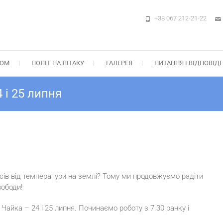
+38 067 212-21-22
м в Києві на Аеродромі Чайка – ПАР
бок, Стрибок з “крилом” Static-Line – Ціни, Подарункові сертифікати +38 0
ТОМ
ПОЛІТ НА ЛІТАКУ
ГАЛЕРЕЯ
ПИТАННЯ І ВІДПОВІДІ
 і 25 липня
дусів від температури на землі? Тому ми продовжуємо радіти
вободи!
айка – 24 і 25 липня. Починаємо роботу з 7.30 ранку і