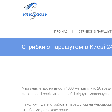
Skip
to
content
Стрибок з парашуто
Стрибки з парашутом Київ: Тандем-стри
ПРО НАС
СТРИБОК З ПАРАШУ
Стрибки з парашутом в Києві 24
А ви знаєте, що на висоті 4000 метрів мінус 20 гра
можливості освіжитися в небі і відчути максимум с
Найближчі дати стрибків з парашутом на Аеродромі Ч
стрибаємо до заходу сонця.