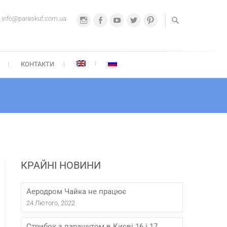
info@paraskuf.com.ua
Instagram
Facebook
Youtube
Twitter
Pinterest
А-СКУФ
67 212-21-22
КОНТАКТИ
КРАЙНІ НОВИНИ
Аеродром Чайка не працює
24 Лютого, 2022
Стрибок з парашутом в Києві 16 і 17