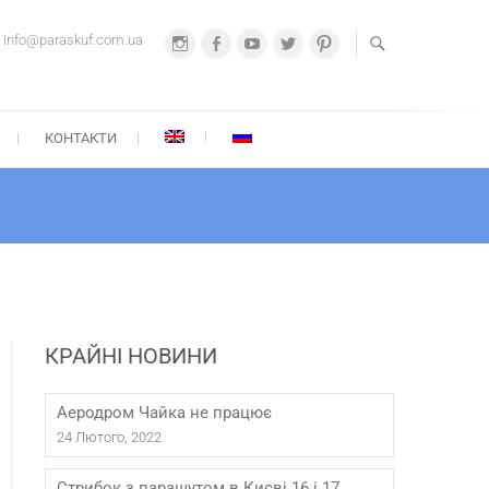
info@paraskuf.com.ua
Instagram
Facebook
Youtube
Twitter
Pinterest
А-СКУФ
67 212-21-22
КОНТАКТИ
КРАЙНІ НОВИНИ
Аеродром Чайка не працює
24 Лютого, 2022
Стрибок з парашутом в Києві 16 і 17