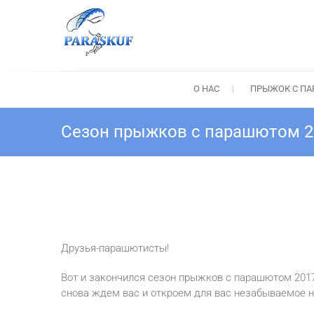
Перейти
к
содержимому
Прыжок с парашюто
Прыжки с парашютом Киев: Тандем-пр
О НАС
ПРЫЖОК С П
Сезон прыжков с парашютом 2
Друзья-парашютисты!
Вот и закончился сезон прыжков с парашютом 2017
снова ждем вас и откроем для вас незабываемое 