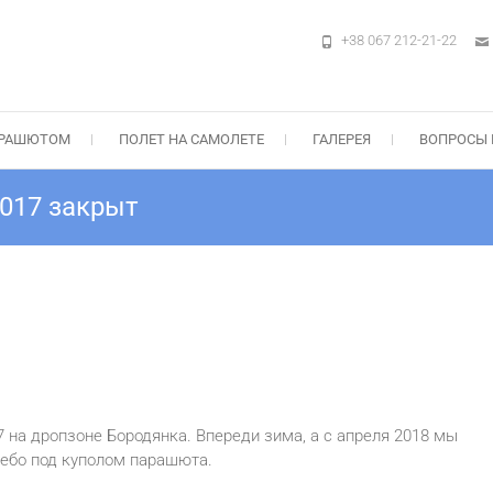
+38 067 212-21-22
м в Киеве на Аэродроме Чайка — ПА
ыжок, Прыжок с"крылом" Static-Line — Цены, Подарочные сертификаты +3
АРАШЮТОМ
ПОЛЕТ НА САМОЛЕТЕ
ГАЛЕРЕЯ
ВОПРОСЫ 
017 закрыт
 на дропзоне Бородянка. Впереди зима, а с апреля 2018 мы
небо под куполом парашюта.