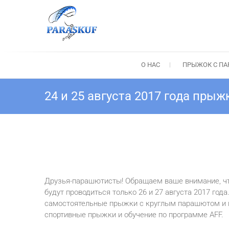
Перейти
к
содержимому
Прыжок с парашюто
Прыжки с парашютом Киев: Тандем-пр
О НАС
ПРЫЖОК С П
24 и 25 августа 2017 года прыж
Друзья-парашютисты! Обращаем ваше внимание, ч
будут проводиться только 26 и 27 августа 2017 го
самостоятельные прыжки с круглым парашютом и по
спортивные прыжки и обучение по программе AFF.