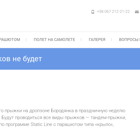
+38 067 212-21-22
м в Киеве на Аэродроме Чайка — ПА
ыжок, Прыжок с"крылом" Static-Line — Цены, Подарочные сертификаты +3
АРАШЮТОМ
ПОЛЕТ НА САМОЛЕТЕ
ГАЛЕРЕЯ
ВОПРОСЫ 
ков не будет
то прыжки на дропзоне Бородянка в праздничную неделю
да. Будут проводиться все виды прыжков — тандем-прыжки,
 программе Static Line c парашютом типа «крыло»,