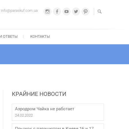
info@paraskuf.com.ua
Instagram
Facebook
Youtube
Twitter
Pinterest
РА-СКУФ
8 067 212-21-22
И ОТВЕТЫ
КОНТАКТЫ
КРАЙНИЕ НОВОСТИ
Аэродром Чайка не работает
24.02.2022
Прыжок с парашютом в Киеве 16 и 17