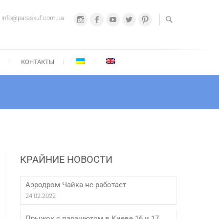
info@paraskuf.com.ua
Instagram
Facebook
Youtube
Twitter
Pinterest
РА-СКУФ
8 067 212-21-22
КОНТАКТЫ
КРАЙНИЕ НОВОСТИ
Аэродром Чайка не работает
24.02.2022
Прыжок с парашютом в Киеве 16 и 17