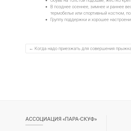
Обувь на толстой подошве, жёстко кре
В позднее осеннее, зимнее и раннее ве
термобелье или спортивный костюм, по
Группу поддержки и хорошее настроени
←
Когда надо приезжать для совершения прыжка 
АССОЦИАЦИЯ «ПАРА-СКУФ»