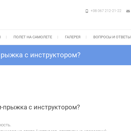
+38 067 212-21-22
м в Киеве на Аэродроме Чайка — ПА
ыжок, Прыжок с"крылом" Static-Line — Цены, Подарочные сертификаты +3
М
ПОЛЕТ НА САМОЛЕТЕ
ГАЛЕРЕЯ
ВОПРОСЫ И ОТВЕТЫ
-прыжка с инструктором?
м-прыжка с инструктором?
ость.