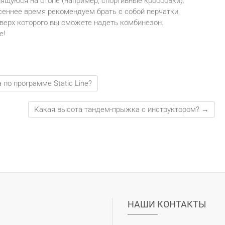
пящуюся на стопе (например, спортивные кроссовки).
сеннее время рекомендуем брать с собой перчатки,
верх которого вы сможете надеть комбинезон.
е!
по программе Static Line?
Какая высота тандем-прыжка с инструктором?
→
НАШИ КОНТАКТЫ