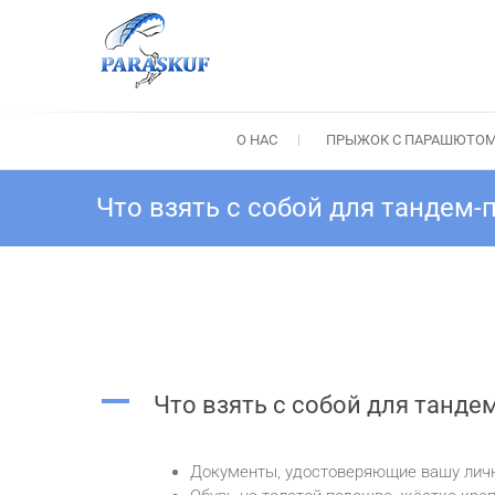
Перейти
к
содержимому
Прыжок с парашюто
Прыжки с парашютом Киев: Тандем-пр
О НАС
ПРЫЖОК С ПАРАШЮТО
Что взять с собой для тандем
A
Что взять с собой для танде
Документы, удостоверяющие вашу личн