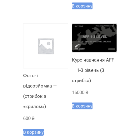
В корзину
Курс навчання AFF
— 1-3 рівень (3
Фото- і
стрибка)
відеозйомка —
16000
₴
(стрибок з
В корзину
«крилом»)
600
₴
В корзину