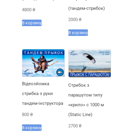
(тандем-стрибок)
4800
₴
2000
₴
В корзину
В корзину
Відеозйомка
Стрибок з
стрибка з руки
парашутом типу
тандем-інструктора
«крило» c 1000 м
(Static Line)
800
₴
2700
₴
В корзину