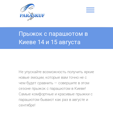
Перейти
к
содержимому
Прыжок с
Прыжок с парашютом в
парашютом в
Киеве 14 и 15 августа
Киеве на
Аэродроме
Чайка —
ПАРА-СКУФ
Не упускайте возможность получить яркие
новые эмоции, которые вам точно не с
чем будет сравнить — совершите в этом
сезоне прыжок с парашютом в Киеве!
Самые комфортные и красивые прыжки с
парашютом бывают как раз в августе и
сентябре!