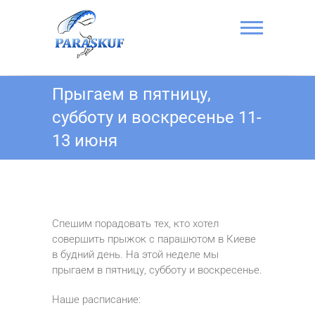
Перейти
к
содержимому
Прыжок с
Прыгаем в пятницу,
парашютом в
субботу и воскресенье 11-
Киеве на
13 июня
Аэродроме
Чайка —
ПАРА-СКУФ
Спешим порадовать тех, кто хотел
совершить прыжок с парашютом в Киеве
в будний день. На этой неделе мы
прыгаем в пятницу, субботу и воскресенье.
Наше расписание: